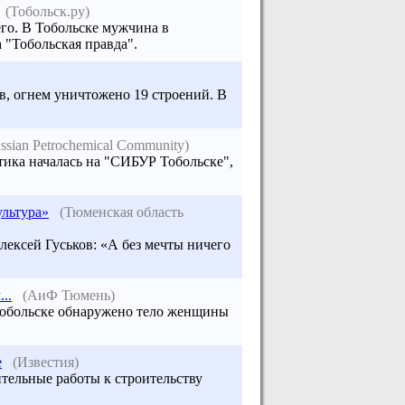
(Тобольск.ру)
его. В
Тобольске
мужчина в
 "
Тобольска
я правда".
ов, огнем уничтожено 19 строений. В
ssian Petrochemical Community)
тика началась на "СИБУР Тобольске",
ультура»
(Тюменская область
лексей Гуськов: «А без мечты ничего
..
(АиФ Тюмень)
Тобольске обнаружено тело женщины
е
(Известия)
тельные работы к строительству