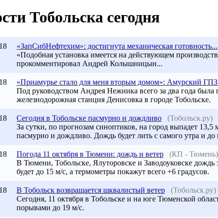
сти Тобольска сегодня
18
«ЗапСибНефтехим»: достигнута механическая готовность...
«Подобная установка имеется на действующем производст
прокомментировал Андрей Колышницын...
18
«Приамурье стало для меня вторым домом»: Амурский ГПЗ.
Под руководством Андрея Нежника всего за два года была 
железнодорожная станция Денисовка в городе Тобольске.
18
Сегодня в Тобольске пасмурно и дождливо
(Тобольск.ру)
За сутки, по прогнозам синоптиков, на город выпадет 13,5 
пасмурно и дождливо. Дождь будет лить с самого утра и до 
18
Погода 11 октября в Тюмени: дождь и ветер
(КП - Тюмень)
В Тюмени, Тобольске, Ялуторовске и Заводоуковске дождь за
будет до 15 м/с, а термометры покажут всего +6 градусов.
18
В Тобольск возвращается шквалистый ветер
(Тобольск.ру)
Сегодня, 11 октября в Тобольске и на юге Тюменской облас
порывами до 19 м/с.