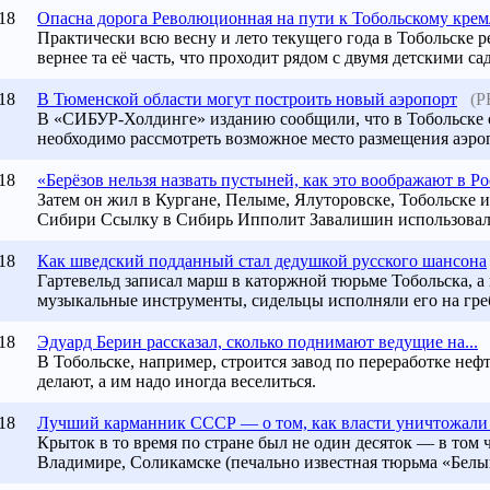
18
Опасна дорога Революционная на пути к Тобольскому кре
Практически всю весну и лето текущего года в Тобольске 
вернее та её часть, что проходит рядом с двумя детскими са
18
В Тюменской области могут построить новый аэропорт
(Р
В «СИБУР-Холдинге» изданию сообщили, что в Тобольске 
необходимо рассмотреть возможное место размещения аэроп
18
«Берёзов нельзя назвать пустыней, как это воображают в Р
Затем он жил в Кургане, Пелыме, Ялуторовске, Тобольске
Сибири Ссылку в Сибирь Ипполит Завалишин использовал, 
18
Как шведский подданный стал дедушкой русского шансона
Гартевельд записал марш в каторжной тюрьме Тобольска, а
музыкальные инструменты, сидельцы исполняли его на греб
18
Эдуард Берин рассказал, сколько поднимают ведущие на...
В
Тобольске
, например, строится завод по переработке не
делают, а им надо иногда веселиться.
18
Лучший карманник СССР — о том, как власти уничтожали 
Крыток в то время по стране был не один десяток — в том ч
Владимире, Соликамске (печально известная тюрьма «Белый