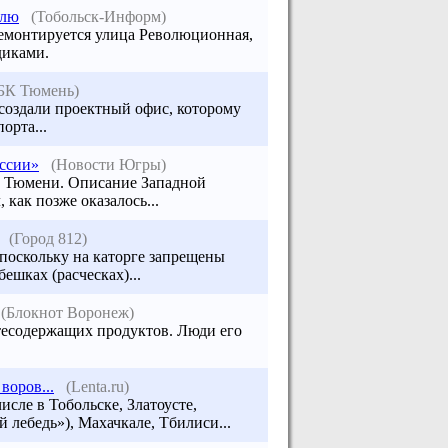
млю
(Тобольск-Информ)
ремонтируется улица Революционная,
диками.
БК Тюмень)
создали проектный офис, которому
орта...
оссии»
(Новости Югры)
 и Тюмени. Описание Западной
как позже оказалось...
(Город 812)
 поскольку на каторге запрещены
ешках (расческах)...
(Блокнот Воронеж)
фтесодержащих продуктов. Люди его
воров...
(Lenta.ru)
исле в Тобольске, Златоусте,
 лебедь»), Махачкале, Тбилиси...