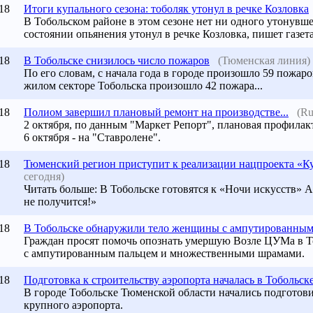
18
Итоги купального сезона: тоболяк утонул в речке Козловка
В
Тобольском
районе в этом сезоне нет ни одного утонувш
состоянии опьянения утонул в речке Козловка, пишет газета
18
В Тобольске снизилось число пожаров
(Тюменская линия)
По его словам, с начала года в городе произошло 59 пожар
жилом секторе Тобольска произошло 42 пожара...
18
Полиом завершил плановый ремонт на производстве...
(Ru
2 октября, по данным "Маркет Репорт", плановая профилак
6 октября - на "Ставролене".
18
Тюменский регион приступит к реализации нацпроекта «К
сегодня)
Читать больше: В Тобольске готовятся к «Ночи искусств» А
не получится!»
18
В Тобольске обнаружили тело женщины с ампутированным.
Граждан просят помочь опознать умершую Возле ЦУМа в 
с ампутированным пальцем и множественными шрамами.
18
Подготовка к строительству аэропорта началась в Тобольск
В городе Тобольске Тюменской области начались подготови
крупного аэропорта.