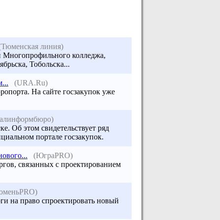
(Тюменская линия)
в и Многопрофильного колледжа,
ябрьска,
Тобольска
...
...
(URA.Ru)
эропорта. На сайте госзакупок уже
ралинформбюро)
е. Об этом свидетельствует ряд
ициальном портале госзакупок.
ового...
(ЮграPRO)
ргов, связанных с проектированием
юменьPRO)
рги на право спроектировать новый