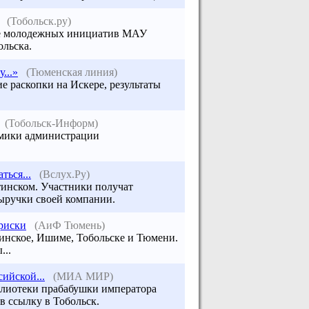
(Тобольск.ру)
тре молодежных инициатив МАУ
льска.
...»
(Тюменская линия)
е раскопки на Искере, результаты
(Тобольск-Информ)
номики администрации
ься...
(Вслух.Ру)
тинском. Участники получат
ыручки своей компании.
риски
(АиФ Тюмень)
утинское, Ишиме,
Тобольске
и Тюмени.
...
ийской...
(МИА МИР)
блиотеки прабабушки императора
в ссылку в Тобольск.