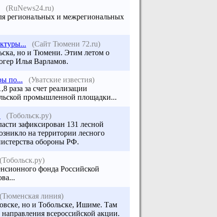
(RuNews24.ru)
для региональных и межрегиональных
ктуры...
(Сайт Тюмени 72.ru)
ьска
, но и Тюмени. Этим летом о
огер Илья Варламов.
ы по...
(Уватские известия)
,8 раза за счет реализации
льск
ой промышленной площадки...
.
(Тобольск.ру)
ласти зафиксирован 131 лесной
возникло на территории лесного
нистерства обороны РФ.
(Тобольск.ру)
енсионного фонда Российской
ва...
(Тюменская линия)
овске, но и Тобольске, Ишиме. Там
т направления всероссийской акции.