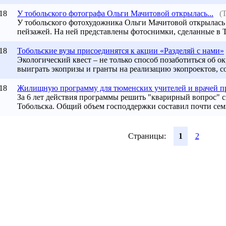
18
У тобольского фотографа Ольги Мачитовой открылась...
(
У тобольского фотохудожника Ольги Мачитовой открылась 
пейзажей. На ней представлены фотоснимки, сделанные в То
18
Тобольские вузы присоединятся к акции «Разделяй с нами»
Экологический квест – не только способ позаботиться об о
выиграть экопризы и гранты на реализацию экопроектов, со
18
Жилищную программу для тюменских учителей и врачей п
За 6 лет действия программы решить "кварирный вопрос" 
Тобольска. Общий объем господдержки составил почти сем
Страницы:
1
2