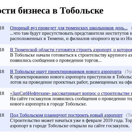
сти бизнеса в Тобольске
18
Опорный вуз проведет для тюменских школьников день...
...что там будут присутствовать представители институто
расположенных в Тюмени, и филиалов опорного вуза из Но
18
В Тюменской области готовятся строить аэропорт, о котором
В Тобольске начали готовиться к строительству крупного а
появились сообщения о проведении торгов...
18
В Тобольске ищут проектировщиков нового аэропорта
(У
К проектированию нового аэропорта приступили в Тобольск
лотов на проведение проектных работ, размещенных на оф
18
«ЗапСибНефтехим» рассматривает вопрос о строительстве н
На сайте госзакупок появились сообщения о проведении то
нового аэропорта в городе Тобольске.
18
Под Тобольском планируют построить новый аэропорт
(Т
Строительство может начаться уже в феврале 2019 года. То
аэропорт в городе Тобольске открыли на сайте госзакупок.