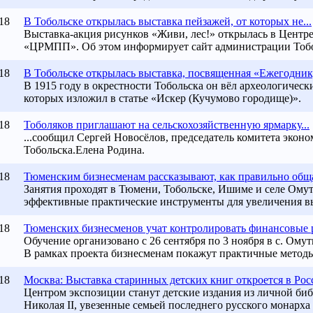
18
В Тобольске открылась выставка пейзажей, от которых не...
Выставка-акция рисунков «Живи, лес!» открылась в Цен
«ЦРМПП». Об этом информирует сайт администрации Тобо
18
В
Тобольске
открылась выставка, посвященная «Ежегоднику
В 1915 году в окрестности
Тобольска
он вёл археологически
которых изложил в статье «Искер (Кучумово городище)».
18
Тоболяков приглашают на сельскохозяйственную ярмарку...
...сообщил Сергей Новосёлов, председатель комитета эко
Тобольска
.Елена Родина.
18
Тюменским бизнесменам рассказывают, как правильно общат
Занятия проходят в Тюмени, Тобольске, Ишиме и селе Ому
эффективные практические инструменты для увеличения в
18
Тюменских бизнесменов учат контролировать финансовые 
Обучение организовано с 26 сентября по 3 ноября в с. Ом
В рамках проекта бизнесменам покажут практичные методы
18
Москва: Выставка старинных детских книг откроется в Росс
Центром экспозиции станут детские издания из личной би
Николая II, увезенные семьей последнего русского монарха 