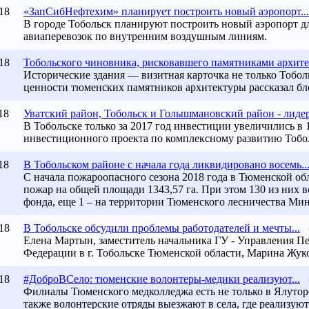
18
«ЗапСибНефтехим» планирует построить новый аэропорт...
В городе Тобольск планируют построить новый аэропорт 
авиаперевозок по внутренним воздушным линиям.
18
Тобольск
ого чиновника, рисковавшего памятниками архите
Исторические здания — визитная карточка не только
Тобол
ценности тюменских памятников архитектуры рассказал бл
18
Уватский район,
Тобольск
и Голышмановский район - лидер
В
Тобольске
только за 2017 год инвестиции увеличились в 1
инвестиционного проекта по комплексному развитию
Тобо
18
В Тобольском районе с начала года ликвидировано восемь..
С начала пожароопасного сезона 2018 года в Тюменской об
пожар на общей площади 1343,57 га. При этом 130 из них 
фонда, еще 1 – на территории Тюменского лесничества Ми
18
В Тобольске обсудили проблемы работодателей и мечты...
Елена Мартын, заместитель начальника ГУ - Управления П
Федерации в г. Тобольске Тюменской области, Марина Жуко
18
#ДоброВСело: тюменские волонтеры-медики реализуют...
Филиалы Тюменского медколледжа есть не только в Ялутор
также волонтерские отряды выезжают в села, где реализую